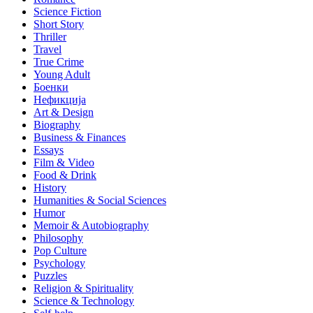
Science Fiction
Short Story
Thriller
Travel
True Crime
Young Adult
Боенки
Нефикција
Art & Design
Biography
Business & Finances
Essays
Film & Video
Food & Drink
History
Humanities & Social Sciences
Humor
Memoir & Autobiography
Philosophy
Pop Culture
Psychology
Puzzles
Religion & Spirituality
Science & Technology