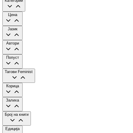
Категории
Цена
Јазик
Автори
Попуст
Тагови
Feminist
Корица
Залиха
Број на книги
Едиција