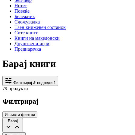
Self-help
Нотес
Повеќе
Бележник
Сложувалка
Таен книжевен состанок
Сите книги
Книги на македонски
Друштвени игри
Преднарачка
Барај книги
Филтрирај & подреди
1
79 продукти
Филтрирај
Исчисти филтри
Барај