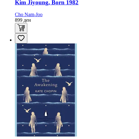
Kim Jiyoung, Born 1982
Cho Nam-Joo
899
ден