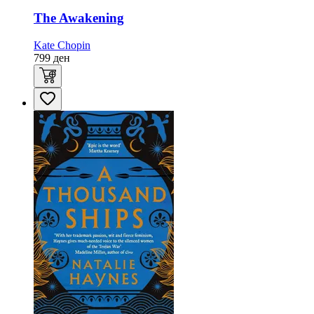
The Awakening
Kate Chopin
799
ден