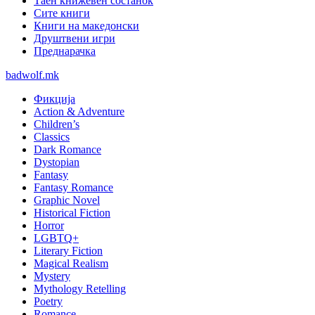
Таен книжевен состанок
Сите книги
Книги на македонски
Друштвени игри
Преднарачка
badwolf.mk
Фикција
Action & Adventure
Children’s
Classics
Dark Romance
Dystopian
Fantasy
Fantasy Romance
Graphic Novel
Historical Fiction
Horror
LGBTQ+
Literary Fiction
Magical Realism
Mystery
Mythology Retelling
Poetry
Romance