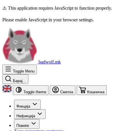
⚠️ This application requires JavaScript to function properly.
Please enable JavaScript in your browser settings.
badwolf.mk
Toggle Menu
Барај...
Toggle theme
Сметка
Кошничка
Фикција
Нефикција
Повеќе