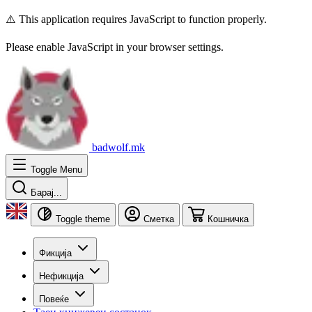
⚠️ This application requires JavaScript to function properly.
Please enable JavaScript in your browser settings.
badwolf.mk
Toggle Menu
Барај...
Toggle theme
Сметка
Кошничка
Фикција
Нефикција
Повеќе