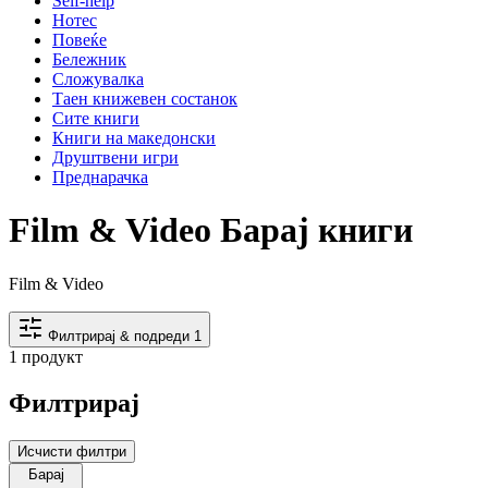
Self-help
Нотес
Повеќе
Бележник
Сложувалка
Таен книжевен состанок
Сите книги
Книги на македонски
Друштвени игри
Преднарачка
Film & Video Барај книги
Film & Video
Филтрирај & подреди
1
1 продукт
Филтрирај
Исчисти филтри
Барај