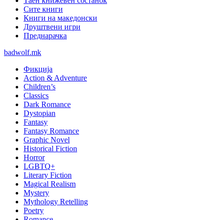
Таен книжевен состанок
Сите книги
Книги на македонски
Друштвени игри
Преднарачка
badwolf.mk
Фикција
Action & Adventure
Children’s
Classics
Dark Romance
Dystopian
Fantasy
Fantasy Romance
Graphic Novel
Historical Fiction
Horror
LGBTQ+
Literary Fiction
Magical Realism
Mystery
Mythology Retelling
Poetry
Romance