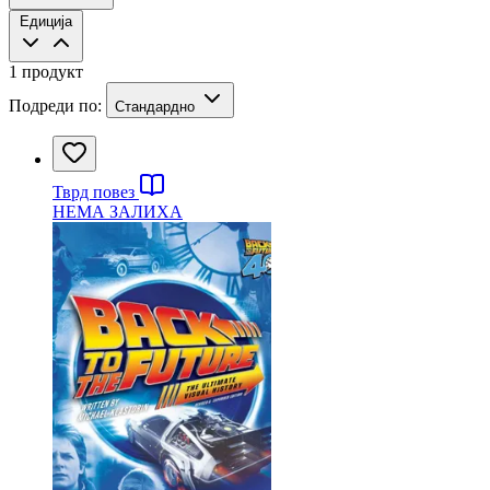
Едиција
1 продукт
Подреди по:
Стандардно
Тврд повез
НЕМА ЗАЛИХА