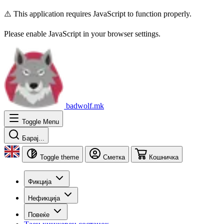
⚠️ This application requires JavaScript to function properly.
Please enable JavaScript in your browser settings.
badwolf.mk
Toggle Menu
Барај...
Toggle theme
Сметка
Кошничка
Фикција
Нефикција
Повеќе