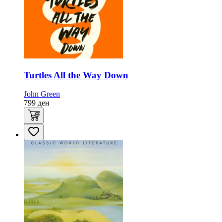
Turtles All the Way Down
John Green
799
ден