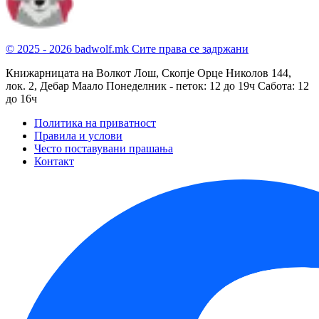
© 2025 - 2026 badwolf.mk
Сите права се задржани
Книжарницата на Волкот Лош, Скопје
Орце Николов 144,
лок. 2, Дебар Маало
Понеделник - петок: 12 до 19ч
Сабота: 12
до 16ч
Политика на приватност
Правила и услови
Често поставувани прашања
Контакт