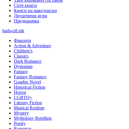
Таен книжевен состанок
Сите книги
Книги на македонски
Друштвени игри
Преднарачка
badwolf.mk
Фикција
Action & Adventure
Children’s
Classics
Dark Romance
Dystopian
Fantasy
Fantasy Romance
Graphic Novel
Historical Fiction
Horror
LGBTQ+
Literary Fiction
Magical Realism
Mystery
Mythology Retelling
Poetry
Romance