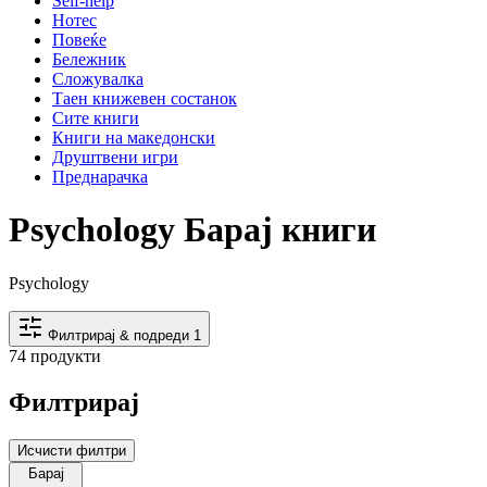
Self-help
Нотес
Повеќе
Бележник
Сложувалка
Таен книжевен состанок
Сите книги
Книги на македонски
Друштвени игри
Преднарачка
Psychology Барај книги
Psychology
Филтрирај & подреди
1
74 продукти
Филтрирај
Исчисти филтри
Барај