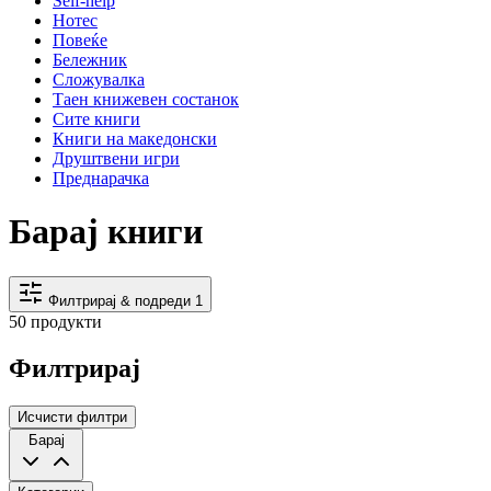
Self-help
Нотес
Повеќе
Бележник
Сложувалка
Таен книжевен состанок
Сите книги
Книги на македонски
Друштвени игри
Преднарачка
Барај книги
Филтрирај & подреди
1
50 продукти
Филтрирај
Исчисти филтри
Барај