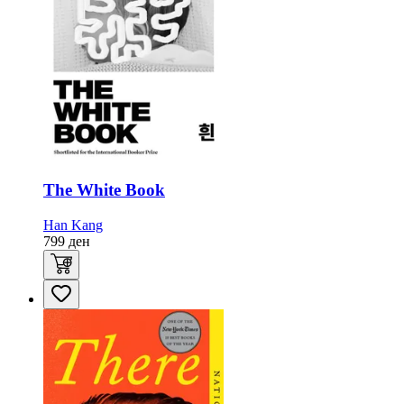
The White Book
Han Kang
799
ден