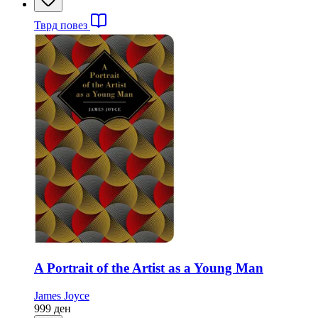
Тврд повез
A Portrait of the Artist as a Young Man
James Joyce
999
ден