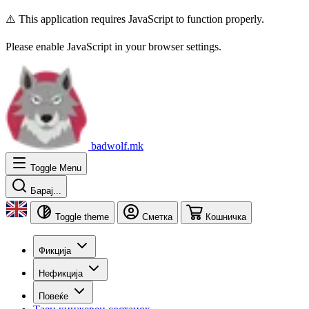
⚠️ This application requires JavaScript to function properly.
Please enable JavaScript in your browser settings.
badwolf.mk
Toggle Menu
Барај...
Toggle theme
Сметка
Кошничка
Фикција
Нефикција
Повеќе