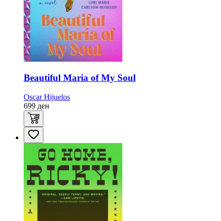
Beautiful Maria of My Soul
Oscar Hijuelos
699
ден