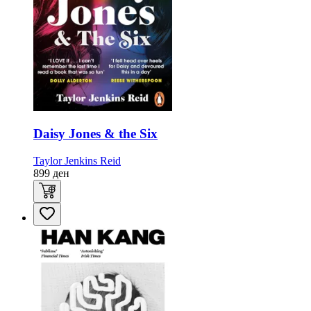
Daisy Jones & the Six
Taylor Jenkins Reid
899
ден