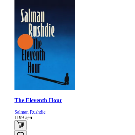
The Eleventh Hour
Salman Rushdie
1199
ден