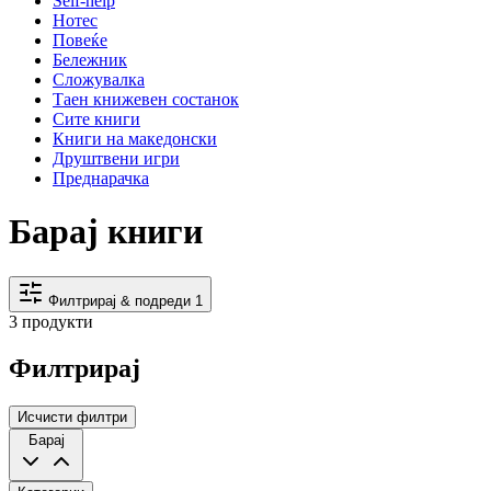
Self-help
Нотес
Повеќе
Бележник
Сложувалка
Таен книжевен состанок
Сите книги
Книги на македонски
Друштвени игри
Преднарачка
Барај книги
Филтрирај & подреди
1
3 продукти
Филтрирај
Исчисти филтри
Барај