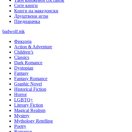
Таен книжевен состанок
Сите книги
Книги на македонски
Друштвени игри
Преднарачка
badwolf.mk
Фикција
Action & Adventure
Children’s
Classics
Dark Romance
Dystopian
Fantasy
Fantasy Romance
Graphic Novel
Historical Fiction
Horror
LGBTQ+
Literary Fiction
Magical Realism
Mystery
Mythology Retelling
Poetry
Romance