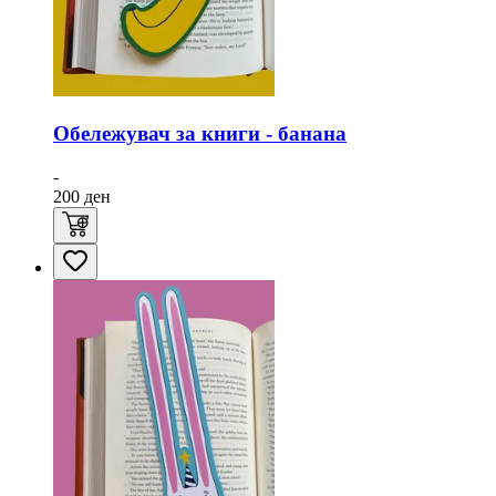
Обележувач за книги - банана
-
200
ден