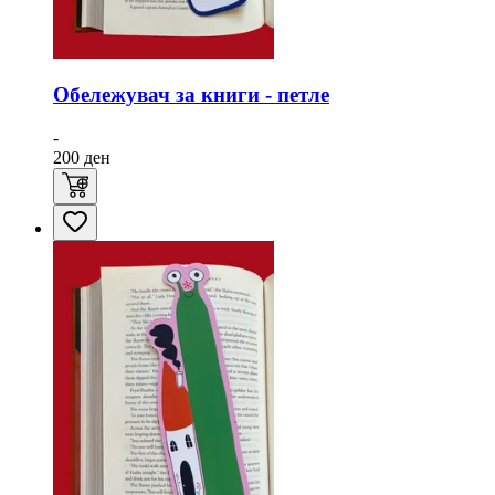
Обележувач за книги - петле
-
200
ден