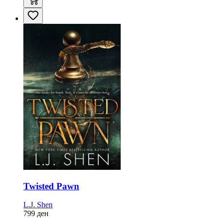
Twisted Pawn
L.J. Shen
799
ден