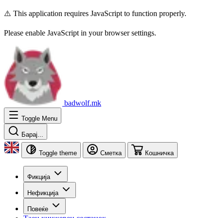
⚠️ This application requires JavaScript to function properly.
Please enable JavaScript in your browser settings.
badwolf.mk
Toggle Menu
Барај...
Toggle theme
Сметка
Кошничка
Фикција
Нефикција
Повеќе