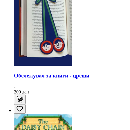
Обележувач за книги - цреши
-
200
ден