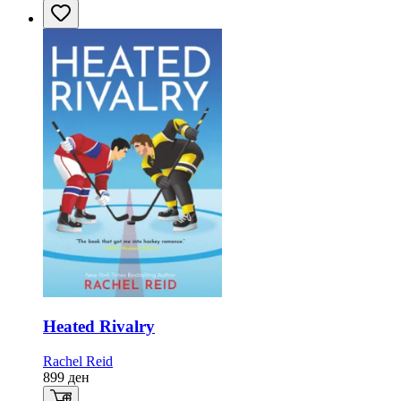
Heated Rivalry
Rachel Reid
899
ден