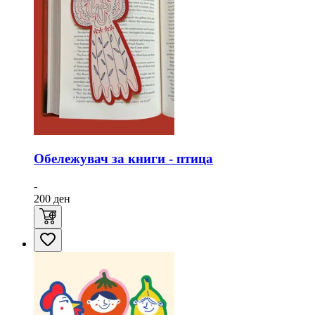
Обележувач за книги - птица
-
200
ден