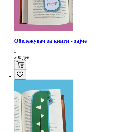
Обележувач за книги - зајче
-
200
ден