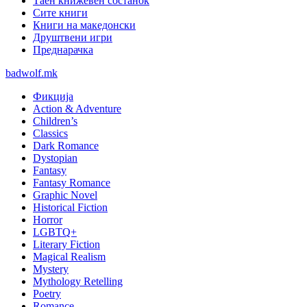
Таен книжевен состанок
Сите книги
Книги на македонски
Друштвени игри
Преднарачка
badwolf.mk
Фикција
Action & Adventure
Children’s
Classics
Dark Romance
Dystopian
Fantasy
Fantasy Romance
Graphic Novel
Historical Fiction
Horror
LGBTQ+
Literary Fiction
Magical Realism
Mystery
Mythology Retelling
Poetry
Romance