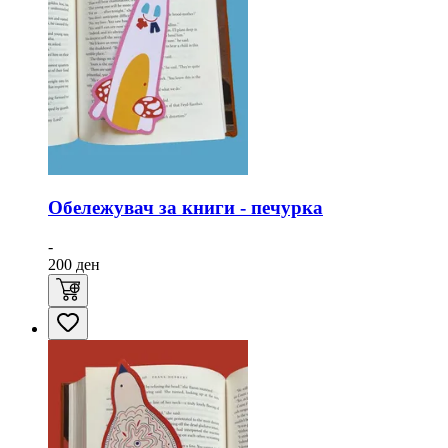
Обележувач за книги - печурка
-
200
ден