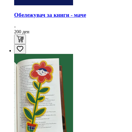
Обележувач за книги - маче
-
200
ден