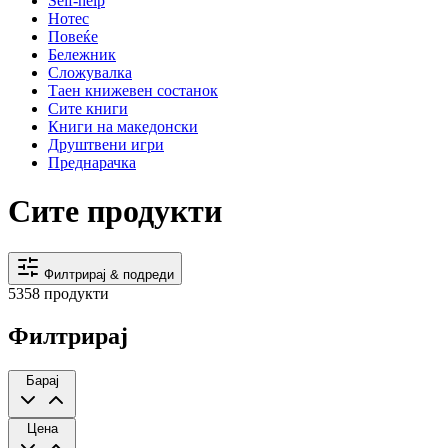
Self-help
Нотес
Повеќе
Бележник
Сложувалка
Таен книжевен состанок
Сите книги
Книги на македонски
Друштвени игри
Преднарачка
Сите продукти
Филтрирај & подреди
5358 продукти
Филтрирај
Барај
Цена