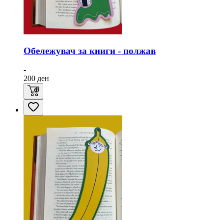
Обележувач за книги - полжав
-
200
ден