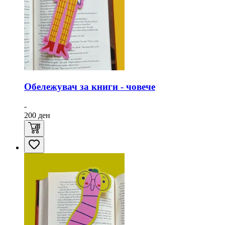
Обележувач за книги - човече
-
200
ден