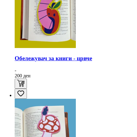
Обележувач за книги - црвче
-
200
ден