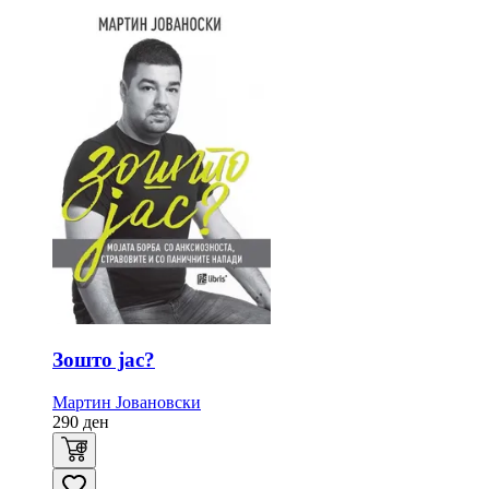
Зошто јас?
Мартин Јовановски
290
ден