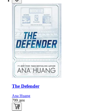
The Defender
Ana Huang
799
ден