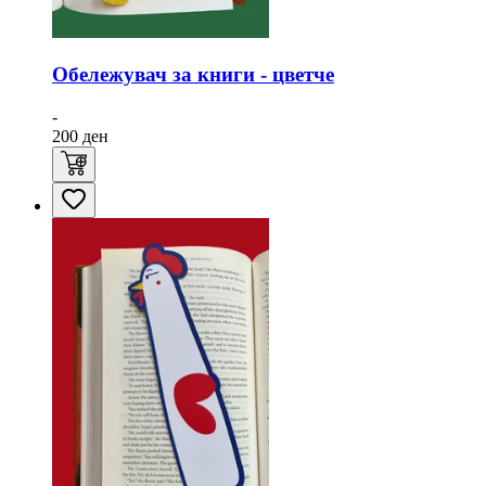
Обележувач за книги - цветче
-
200
ден