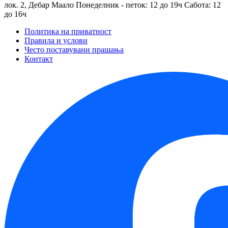
лок. 2, Дебар Маало
Понеделник - петок: 12 до 19ч
Сабота: 12
до 16ч
Политика на приватност
Правила и услови
Често поставувани прашања
Контакт