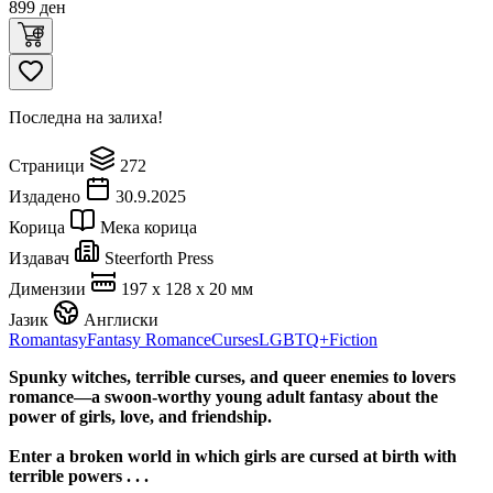
899
ден
Последна на залиха!
Страници
272
Издадено
30.9.2025
Корица
Мека корица
Издавач
Steerforth Press
Димензии
197 x 128 x 20 мм
Јазик
Англиски
Romantasy
Fantasy Romance
Curses
LGBTQ+
Fiction
Spunky witches, terrible curses, and queer enemies to lovers
romance—a swoon-worthy young adult fantasy about the
power of girls, love, and friendship.
Enter a broken world in which girls are cursed at birth with
terrible powers . . .