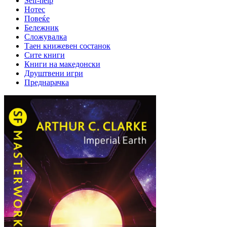
Self-help
Нотес
Повеќе
Бележник
Сложувалка
Таен книжевен состанок
Сите книги
Книги на македонски
Друштвени игри
Преднарачка