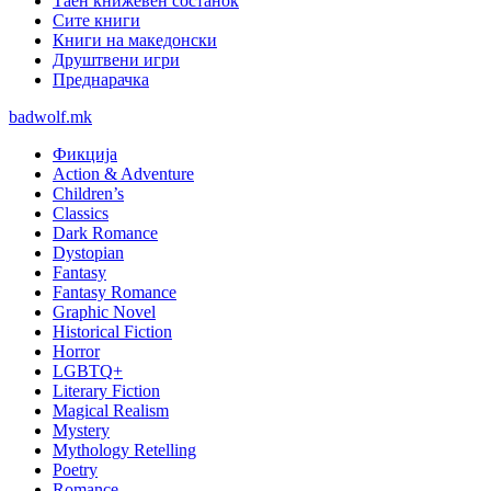
Таен книжевен состанок
Сите книги
Книги на македонски
Друштвени игри
Преднарачка
badwolf.mk
Фикција
Action & Adventure
Children’s
Classics
Dark Romance
Dystopian
Fantasy
Fantasy Romance
Graphic Novel
Historical Fiction
Horror
LGBTQ+
Literary Fiction
Magical Realism
Mystery
Mythology Retelling
Poetry
Romance