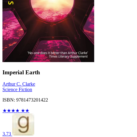
Imperial Earth
Arthur C. Clarke
Science Fiction
ISBN: 9781473201422
★
★
★
★
★
★
3.73