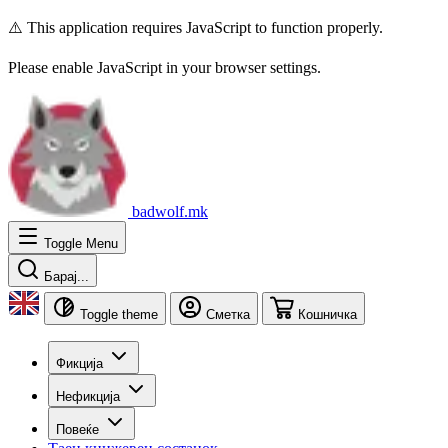
⚠️ This application requires JavaScript to function properly.
Please enable JavaScript in your browser settings.
badwolf.mk
Toggle Menu
Барај...
Toggle theme
Сметка
Кошничка
Фикција
Нефикција
Повеќе