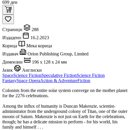
699
ден
Страници
288
Издадено
16.2.2023
Корица
Мека корица
Издавач
Orion Publishing Group, Limited
Димензии
196 x 128 x 24 мм
Јазик
Англиски
Space
Science Fiction
Speculative Fiction
Science Fiction
Fantasy
Space Opera
Action & Adventure
Fiction
Colonists from the entire solar system converge on the mother planet
for the 2276 celebrations.
Among the influx of humanity is Duncan Makenzie, scientist-
administrator from the underground colony of Titan, one of the outer
moons of Saturn. Makenzie is not just on Earth for the celebrations,
though; he has a delicate mission to perform - for his world, his
family and himself . . .