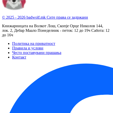
© 2025 - 2026 badwolf.mk
Сите права се задржани
Книжарницата на Волкот Лош, Скопје
Орце Николов 144,
лок. 2, Дебар Маало
Понеделник - петок: 12 до 19ч
Сабота: 12
до 16ч
Политика на приватност
Правила и услови
Често поставувани прашања
Контакт