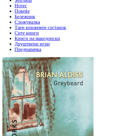
Self-help
Нотес
Повеќе
Бележник
Сложувалка
Таен книжевен состанок
Сите книги
Книги на македонски
Друштвени игри
Преднарачка