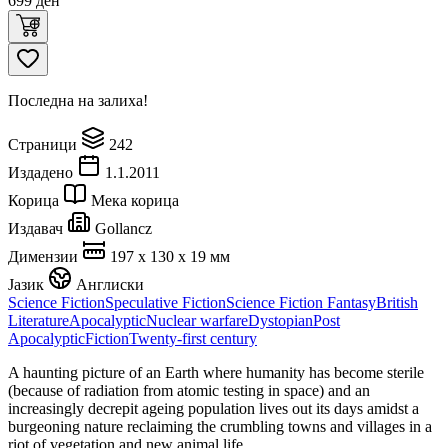
699
ден
Последна на залиха!
Страници
242
Издадено
1.1.2011
Корица
Мека корица
Издавач
Gollancz
Димензии
197 x 130 x 19 мм
Јазик
Англиски
Science Fiction
Speculative Fiction
Science Fiction Fantasy
British
Literature
Apocalyptic
Nuclear warfare
Dystopian
Post
Apocalyptic
Fiction
Twenty-first century
A haunting picture of an Earth where humanity has become sterile
(because of radiation from atomic testing in space) and an
increasingly decrepit ageing population lives out its days amidst a
burgeoning nature reclaiming the crumbling towns and villages in a
riot of vegetation and new animal life.