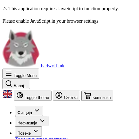
⚠️ This application requires JavaScript to function properly.
Please enable JavaScript in your browser settings.
badwolf.mk
Toggle Menu
Барај...
Toggle theme
Сметка
Кошничка
Фикција
Нефикција
Повеќе