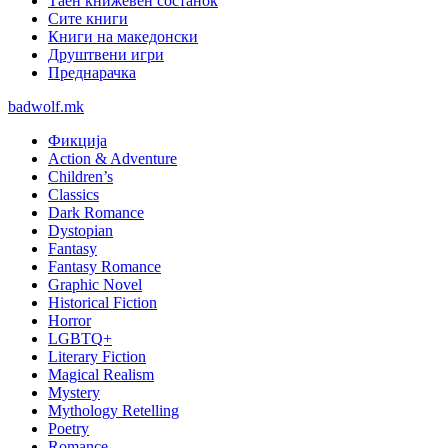
Таен книжевен состанок
Сите книги
Книги на македонски
Друштвени игри
Преднарачка
badwolf.mk
Фикција
Action & Adventure
Children’s
Classics
Dark Romance
Dystopian
Fantasy
Fantasy Romance
Graphic Novel
Historical Fiction
Horror
LGBTQ+
Literary Fiction
Magical Realism
Mystery
Mythology Retelling
Poetry
Romance