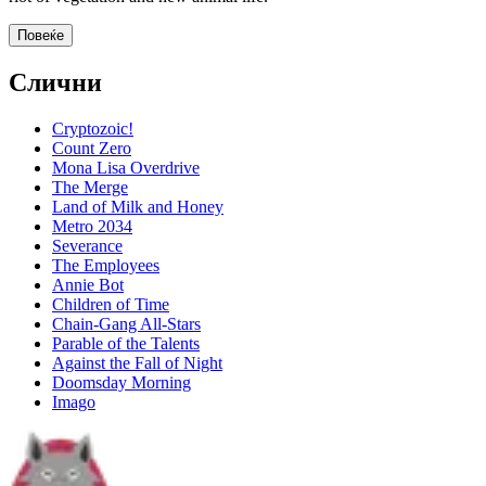
Повеќе
Слични
Cryptozoic!
Count Zero
Mona Lisa Overdrive
The Merge
Land of Milk and Honey
Metro 2034
Severance
The Employees
Annie Bot
Children of Time
Chain-Gang All-Stars
Parable of the Talents
Against the Fall of Night
Doomsday Morning
Imago