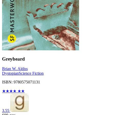
Greybeard
Brian W. Aldiss
Dystopian
Science Fiction
ISBN: 9780575071131
★
★
★
★
★
★
3.55