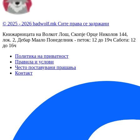
© 2025 - 2026 badwolf.mk
Сите права се задржани
Книжарницата на Волкот Лош, Скопје
Орце Николов 144,
лок. 2, Дебар Маало
Понеделник - петок: 12 до 19ч
Сабота: 12
до 16ч
Политика на приватност
Правила и услови
Често поставувани прашања
Контакт