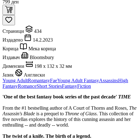
799
ден
Страници
434
Издадено
14.2.2023
Корица
Мека корица
Издавач
Bloomsbury
Димензии
198 x 132 x 32 мм
Јазик
Англиски
Young Adult
Romantasy
Fae
Young Adult Fantasy
Assassins
High
Fantasy
Romance
Short Stories
Fantasy
Fiction
'One of the best fantasy book series of the past decade'
TIME
From the #1 bestselling author of A Court of Thorns and Roses,
The
Assassin's Blade
is a prequel to
Throne of Glass
. This collection of
five novellas explores the history of this cunning assassin and her
enthralling -- and deadly -- world.
The twist of a knife. The birth of a legend.