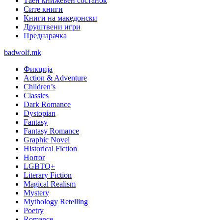
Таен книжевен состанок
Сите книги
Книги на македонски
Друштвени игри
Преднарачка
badwolf.mk
Фикција
Action & Adventure
Children’s
Classics
Dark Romance
Dystopian
Fantasy
Fantasy Romance
Graphic Novel
Historical Fiction
Horror
LGBTQ+
Literary Fiction
Magical Realism
Mystery
Mythology Retelling
Poetry
Romance