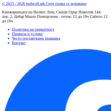
© 2025 - 2026 badwolf.mk
Сите права се задржани
Книжарницата на Волкот Лош, Скопје
Орце Николов 144,
лок. 2, Дебар Маало
Понеделник - петок: 12 до 19ч
Сабота: 12
до 16ч
Политика на приватност
Правила и услови
Често поставувани прашања
Контакт